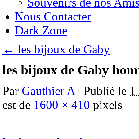
Souvenirs de nos Amis
Nous Contacter
Dark Zone
←
les bijoux de Gaby
les bijoux de Gaby ho
Par
Gauthier A
|
Publié le
1
est de
1600 × 410
pixels