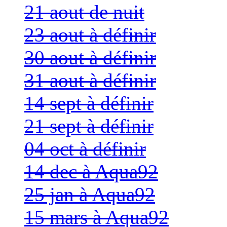
21 aout de nuit
23 aout à définir
30 aout à définir
31 aout à définir
14 sept à définir
21 sept à définir
04 oct à définir
14 dec à Aqua92
25 jan à Aqua92
15 mars à Aqua92