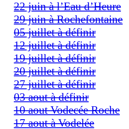
22 juin à l’Eau d’Heure
29 juin à Rochefontaine
05 juillet à définir
12 juillet à définir
19 juillet à définir
20 juillet à définir
27 juillet à définir
03 aout à définir
10 aout Vodecée Roche
17 aout à Vodelée