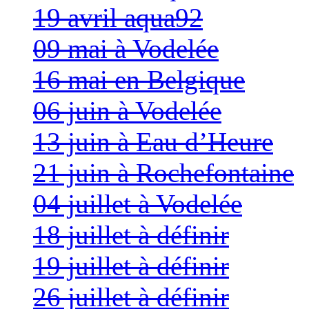
19 avril aqua92
09 mai à Vodelée
16 mai en Belgique
06 juin à Vodelée
13 juin à Eau d’Heure
21 juin à Rochefontaine
04 juillet à Vodelée
18 juillet à définir
19 juillet à définir
26 juillet à définir