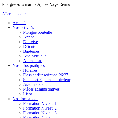
Plongée sous marine Apnée Nage Reims
Aller au contenu
Accueil
Nos activités
Plongée bouteille
Apnée
Eau vive
Détente
Baptêmes
Audiovisuelle
Animations
Nos infos pratiques
Horaires
Dossier d’inscription 26/27
Statuts et règlement intérieur
Assemblée Générale
Pièces administratives
Liens
Nos formations
Formation Niveau 1
Formation Niveau 2
Formation Niveau 3
Formation Niveau 4