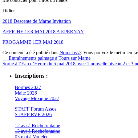
Me contacter pour infos ou matos
Didier
2018 Descente de Marne Invitation
AFFICHE 1ER MAI 2018 A EPERNAY
PROGAMME 1ER MAI 2018
Ce contenu a été publié dans
Non classé
. Vous pouvez le mettre en f
←
Entraînements palmage à Tours sur Marne
Sortie à l’Eau d’Heure du 5 mai 2018 avec 1 nouvelle niveau 2 et 3
Inscriptions :
Bormes 2027
Malte 2026
Voyage Mexique 2027
STAFF Forum Assos
STAFF RVE 2026
12 avr à Rochefontaine
13 avr à Rochefontaine
03 mai à Vodelée