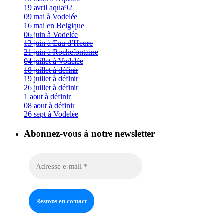
19 avril aqua92
09 mai à Vodelée
16 mai en Belgique
06 juin à Vodelée
13 juin à Eau d’Heure
21 juin à Rochefontaine
04 juillet à Vodelée
18 juillet à définir
19 juillet à définir
26 juillet à définir
1 aout à définir
08 aout à définir
26 sept à Vodelée
Abonnez-vous à notre newsletter