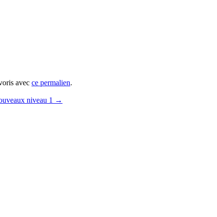
avoris avec
ce permalien
.
 nouveaux niveau 1
→