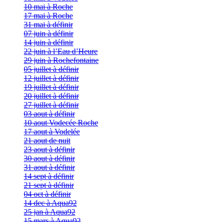
10 mai à Roche
17 mai à Roche
31 mai à définir
07 juin à définir
14 juin à définir
22 juin à l’Eau d’Heure
29 juin à Rochefontaine
05 juillet à définir
12 juillet à définir
19 juillet à définir
20 juillet à définir
27 juillet à définir
03 aout à définir
10 aout Vodecée Roche
17 aout à Vodelée
21 aout de nuit
23 aout à définir
30 aout à définir
31 aout à définir
14 sept à définir
21 sept à définir
04 oct à définir
14 dec à Aqua92
25 jan à Aqua92
15 mars à Aqua92