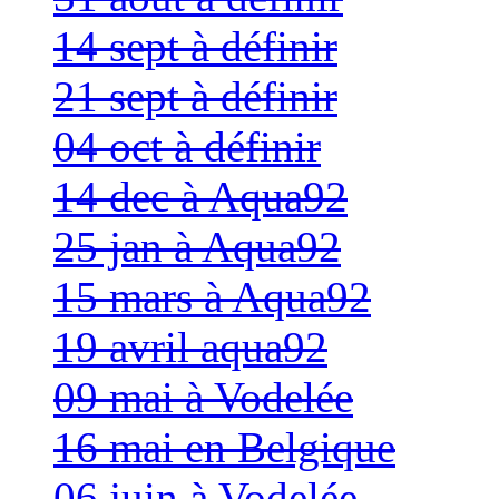
14 sept à définir
21 sept à définir
04 oct à définir
14 dec à Aqua92
25 jan à Aqua92
15 mars à Aqua92
19 avril aqua92
09 mai à Vodelée
16 mai en Belgique
06 juin à Vodelée