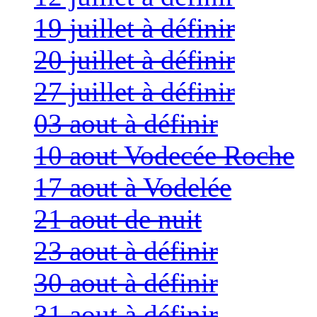
19 juillet à définir
20 juillet à définir
27 juillet à définir
03 aout à définir
10 aout Vodecée Roche
17 aout à Vodelée
21 aout de nuit
23 aout à définir
30 aout à définir
31 aout à définir