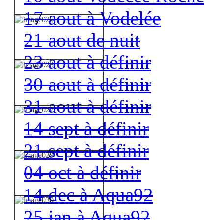
17 aout à Vodelée
21 aout de nuit
23 aout à définir
30 aout à définir
31 aout à définir
14 sept à définir
21 sept à définir
04 oct à définir
14 dec à Aqua92
25 jan à Aqua92