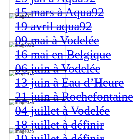
15 mars à Aqua92
19 avril aqua92
09 mai à Vodelée
16 mai en Belgique
06 juin à Vodelée
13 juin à Eau d’Heure
21 juin à Rochefontaine
04 juillet à Vodelée
18 juillet à définir
19 juillet à définir