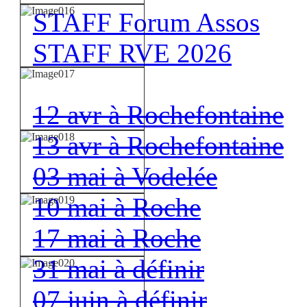
STAFF Forum Assos
STAFF RVE 2026
12 avr à Rochefontaine
13 avr à Rochefontaine
03 mai à Vodelée
10 mai à Roche
17 mai à Roche
31 mai à définir
07 juin à définir