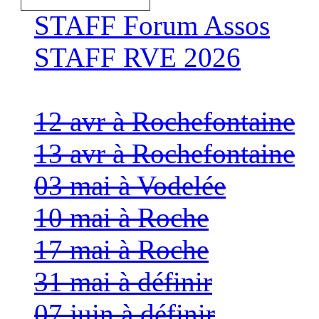
STAFF Forum Assos
STAFF RVE 2026
12 avr à Rochefontaine
13 avr à Rochefontaine
03 mai à Vodelée
10 mai à Roche
17 mai à Roche
31 mai à définir
07 juin à définir