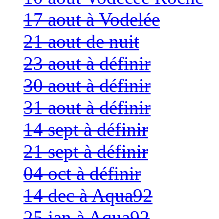
17 aout à Vodelée
21 aout de nuit
23 aout à définir
30 aout à définir
31 aout à définir
14 sept à définir
21 sept à définir
04 oct à définir
14 dec à Aqua92
25 jan à Aqua92