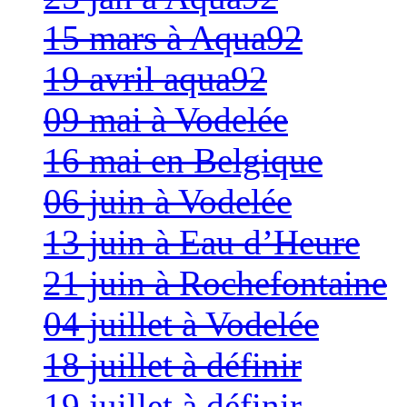
15 mars à Aqua92
19 avril aqua92
09 mai à Vodelée
16 mai en Belgique
06 juin à Vodelée
13 juin à Eau d’Heure
21 juin à Rochefontaine
04 juillet à Vodelée
18 juillet à définir
19 juillet à définir