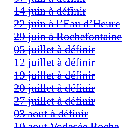
14 juin à définir
22 juin à l’Eau d’Heure
29 juin à Rochefontaine
05 juillet à définir
12 juillet à définir
19 juillet à définir
20 juillet à définir
27 juillet à définir
03 aout à définir
10 aout Vodecée Roche