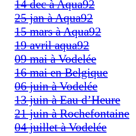
14 dec à Aqua92
25 jan à Aqua92
15 mars à Aqua92
19 avril aqua92
09 mai à Vodelée
16 mai en Belgique
06 juin à Vodelée
13 juin à Eau d’Heure
21 juin à Rochefontaine
04 juillet à Vodelée