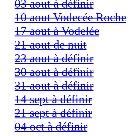
03 aout à définir
10 aout Vodecée Roche
17 aout à Vodelée
21 aout de nuit
23 aout à définir
30 aout à définir
31 aout à définir
14 sept à définir
21 sept à définir
04 oct à définir