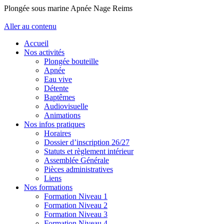
Plongée sous marine Apnée Nage Reims
Aller au contenu
Accueil
Nos activités
Plongée bouteille
Apnée
Eau vive
Détente
Baptêmes
Audiovisuelle
Animations
Nos infos pratiques
Horaires
Dossier d’inscription 26/27
Statuts et règlement intérieur
Assemblée Générale
Pièces administratives
Liens
Nos formations
Formation Niveau 1
Formation Niveau 2
Formation Niveau 3
Formation Niveau 4