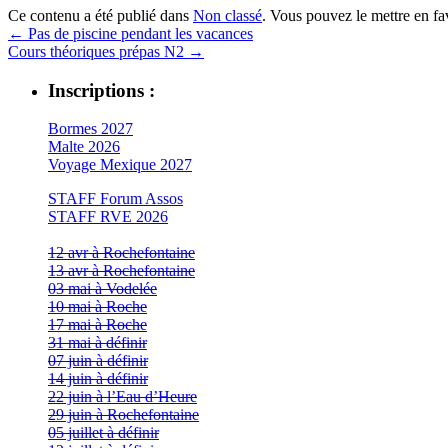
Ce contenu a été publié dans
Non classé
. Vous pouvez le mettre en f
←
Pas de piscine pendant les vacances
Cours théoriques prépas N2
→
Inscriptions :
Bormes 2027
Malte 2026
Voyage Mexique 2027
STAFF Forum Assos
STAFF RVE 2026
12 avr à Rochefontaine
13 avr à Rochefontaine
03 mai à Vodelée
10 mai à Roche
17 mai à Roche
31 mai à définir
07 juin à définir
14 juin à définir
22 juin à l’Eau d’Heure
29 juin à Rochefontaine
05 juillet à définir