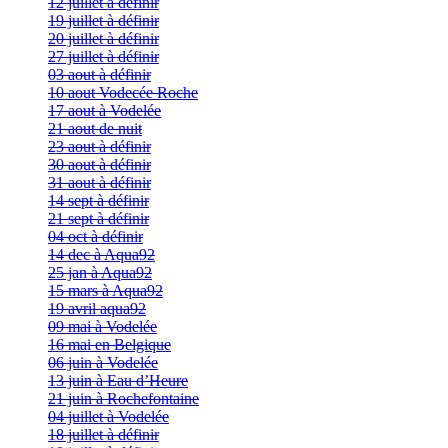
12 juillet à définir
19 juillet à définir
20 juillet à définir
27 juillet à définir
03 aout à définir
10 aout Vodecée Roche
17 aout à Vodelée
21 aout de nuit
23 aout à définir
30 aout à définir
31 aout à définir
14 sept à définir
21 sept à définir
04 oct à définir
14 dec à Aqua92
25 jan à Aqua92
15 mars à Aqua92
19 avril aqua92
09 mai à Vodelée
16 mai en Belgique
06 juin à Vodelée
13 juin à Eau d’Heure
21 juin à Rochefontaine
04 juillet à Vodelée
18 juillet à définir