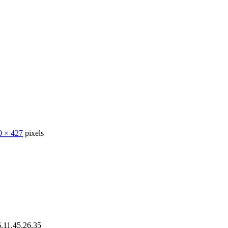
0 × 427
pixels
11.45.26.35