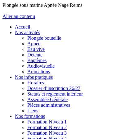
Plongée sous marine Apnée Nage Reims
Aller au contenu
Accueil
Nos activités
Plongée bouteille
Apnée
Eau vive
Détente
Baptêmes
Audiovisuelle
Animations
Nos infos pratiques
Horaires
Dossier d’inscription 26/27
Statuts et règlement intérieur
Assemblée Générale
Pièces administratives
Liens
Nos formations
Formation Niveau 1
Formation Niveau 2
Formation Niveau 3
Formation Niveau 4