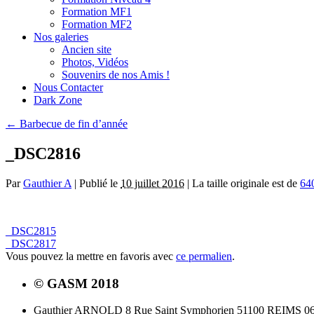
Formation MF1
Formation MF2
Nos galeries
Ancien site
Photos, Vidéos
Souvenirs de nos Amis !
Nous Contacter
Dark Zone
←
Barbecue de fin d’année
_DSC2816
Par
Gauthier A
|
Publié le
10 juillet 2016
|
La taille originale est de
64
_DSC2815
_DSC2817
Vous pouvez la mettre en favoris avec
ce permalien
.
© GASM 2018
Gauthier ARNOLD 8 Rue Saint Symphorien 51100 REIMS 06.