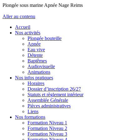
Plongée sous marine Apnée Nage Reims
Aller au contenu
Accueil
Nos activités
Plongée bouteille
Apnée
Eau vive
Détente
Baptêmes
Audiovisuelle
Animations
Nos infos pratiques
Horaires
Dossier d’inscription 26/27
Statuts et règlement intérieur
Assemblée Générale
Pièces administratives
Liens
Nos formations
Formation Niveau 1
Formation Niveau 2
Formation Niveau 3
Formation Niveau 4