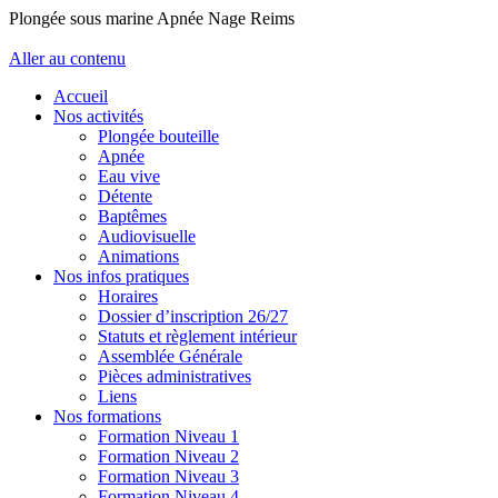
Plongée sous marine Apnée Nage Reims
Aller au contenu
Accueil
Nos activités
Plongée bouteille
Apnée
Eau vive
Détente
Baptêmes
Audiovisuelle
Animations
Nos infos pratiques
Horaires
Dossier d’inscription 26/27
Statuts et règlement intérieur
Assemblée Générale
Pièces administratives
Liens
Nos formations
Formation Niveau 1
Formation Niveau 2
Formation Niveau 3
Formation Niveau 4