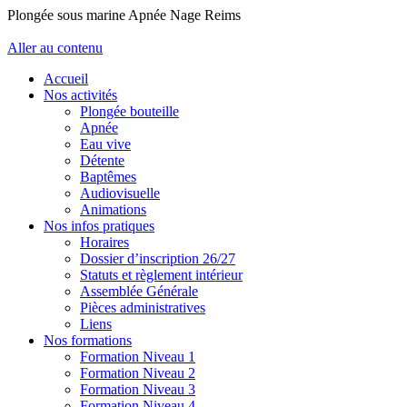
Plongée sous marine Apnée Nage Reims
Aller au contenu
Accueil
Nos activités
Plongée bouteille
Apnée
Eau vive
Détente
Baptêmes
Audiovisuelle
Animations
Nos infos pratiques
Horaires
Dossier d’inscription 26/27
Statuts et règlement intérieur
Assemblée Générale
Pièces administratives
Liens
Nos formations
Formation Niveau 1
Formation Niveau 2
Formation Niveau 3
Formation Niveau 4