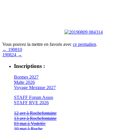
Vous pouvez la mettre en favoris avec
ce permalien
.
←
190810
190824
→
Inscriptions :
Bormes 2027
Malte 2026
Voyage Mexique 2027
STAFF Forum Assos
STAFF RVE 2026
12 avr à Rochefontaine
13 avr à Rochefontaine
03 mai à Vodelée
10 mai à Roche