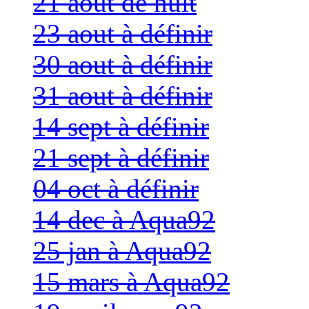
21 aout de nuit
23 aout à définir
30 aout à définir
31 aout à définir
14 sept à définir
21 sept à définir
04 oct à définir
14 dec à Aqua92
25 jan à Aqua92
15 mars à Aqua92