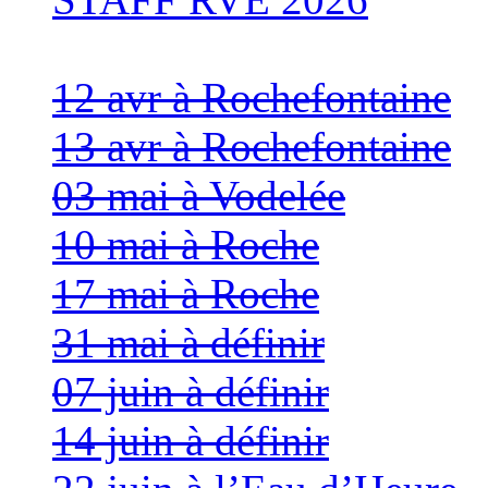
12 avr à Rochefontaine
13 avr à Rochefontaine
03 mai à Vodelée
10 mai à Roche
17 mai à Roche
31 mai à définir
07 juin à définir
14 juin à définir