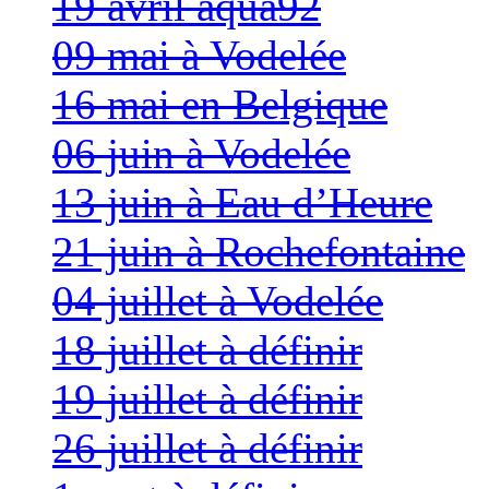
19 avril aqua92
09 mai à Vodelée
16 mai en Belgique
06 juin à Vodelée
13 juin à Eau d’Heure
21 juin à Rochefontaine
04 juillet à Vodelée
18 juillet à définir
19 juillet à définir
26 juillet à définir