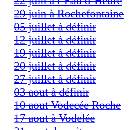
22 juin à l’Eau d’Heure
29 juin à Rochefontaine
05 juillet à définir
12 juillet à définir
19 juillet à définir
20 juillet à définir
27 juillet à définir
03 aout à définir
10 aout Vodecée Roche
17 aout à Vodelée