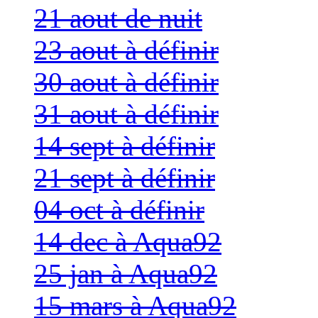
21 aout de nuit
23 aout à définir
30 aout à définir
31 aout à définir
14 sept à définir
21 sept à définir
04 oct à définir
14 dec à Aqua92
25 jan à Aqua92
15 mars à Aqua92