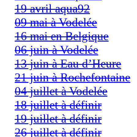
19 avril aqua92
09 mai à Vodelée
16 mai en Belgique
06 juin à Vodelée
13 juin à Eau d’Heure
21 juin à Rochefontaine
04 juillet à Vodelée
18 juillet à définir
19 juillet à définir
26 juillet à définir