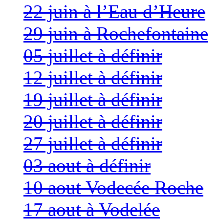
22 juin à l’Eau d’Heure
29 juin à Rochefontaine
05 juillet à définir
12 juillet à définir
19 juillet à définir
20 juillet à définir
27 juillet à définir
03 aout à définir
10 aout Vodecée Roche
17 aout à Vodelée