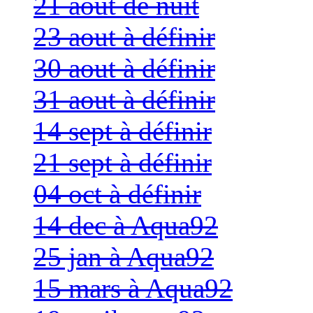
21 aout de nuit
23 aout à définir
30 aout à définir
31 aout à définir
14 sept à définir
21 sept à définir
04 oct à définir
14 dec à Aqua92
25 jan à Aqua92
15 mars à Aqua92