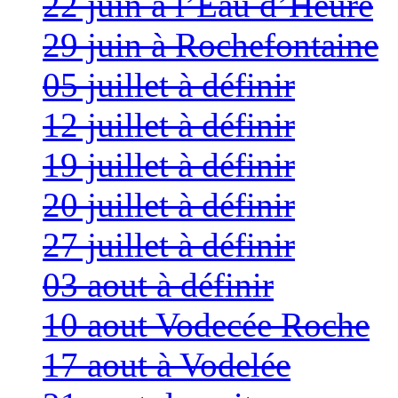
22 juin à l’Eau d’Heure
29 juin à Rochefontaine
05 juillet à définir
12 juillet à définir
19 juillet à définir
20 juillet à définir
27 juillet à définir
03 aout à définir
10 aout Vodecée Roche
17 aout à Vodelée