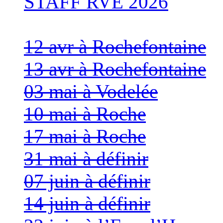
STAFF RVE 2026
12 avr à Rochefontaine
13 avr à Rochefontaine
03 mai à Vodelée
10 mai à Roche
17 mai à Roche
31 mai à définir
07 juin à définir
14 juin à définir