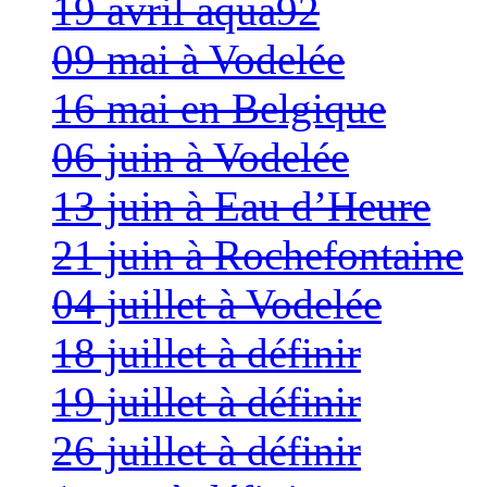
19 avril aqua92
09 mai à Vodelée
16 mai en Belgique
06 juin à Vodelée
13 juin à Eau d’Heure
21 juin à Rochefontaine
04 juillet à Vodelée
18 juillet à définir
19 juillet à définir
26 juillet à définir