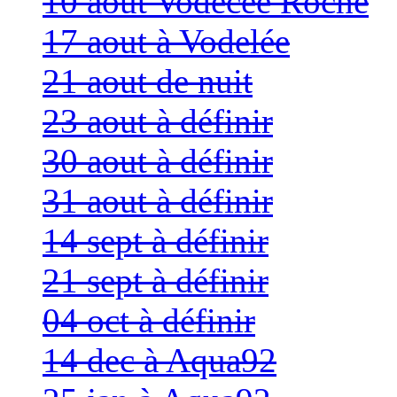
10 aout Vodecée Roche
17 aout à Vodelée
21 aout de nuit
23 aout à définir
30 aout à définir
31 aout à définir
14 sept à définir
21 sept à définir
04 oct à définir
14 dec à Aqua92