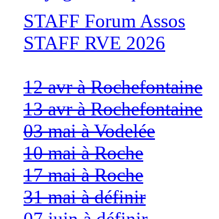
STAFF Forum Assos
STAFF RVE 2026
12 avr à Rochefontaine
13 avr à Rochefontaine
03 mai à Vodelée
10 mai à Roche
17 mai à Roche
31 mai à définir
07 juin à définir