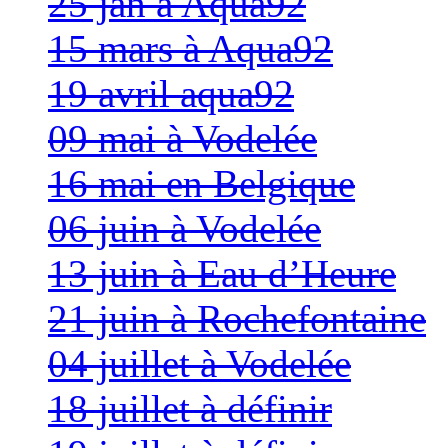
25 jan à Aqua92
15 mars à Aqua92
19 avril aqua92
09 mai à Vodelée
16 mai en Belgique
06 juin à Vodelée
13 juin à Eau d’Heure
21 juin à Rochefontaine
04 juillet à Vodelée
18 juillet à définir