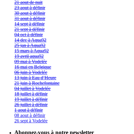
21 aout de nuit
23 aout à définir
30 aout à définir
31 aout à définir
14 sept à définir
21 sept à définir
04 oct à définir
14 dec à Aqua92
25 jan à Aqua92
15 mars à Aqua92
19 avril aqua92
09 mai à Vodelée
16 mai en Belgique
06 juin à Vodelée
13 juin à Eau d’Heure
21 juin à Rochefontaine
04 juillet à Vodelée
18 juillet à définir
19 juillet à définir
26 juillet à définir
1 aout à définir
08 aout à définir
26 sept à Vodelée
Abonnez-vous à notre newsletter