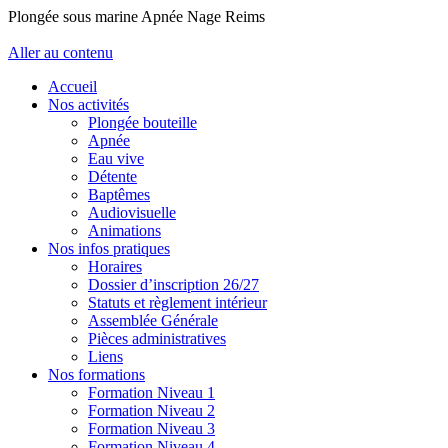
Plongée sous marine Apnée Nage Reims
Aller au contenu
Accueil
Nos activités
Plongée bouteille
Apnée
Eau vive
Détente
Baptêmes
Audiovisuelle
Animations
Nos infos pratiques
Horaires
Dossier d’inscription 26/27
Statuts et règlement intérieur
Assemblée Générale
Pièces administratives
Liens
Nos formations
Formation Niveau 1
Formation Niveau 2
Formation Niveau 3
Formation Niveau 4