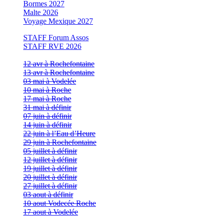
Bormes 2027
Malte 2026
Voyage Mexique 2027
STAFF Forum Assos
STAFF RVE 2026
12 avr à Rochefontaine
13 avr à Rochefontaine
03 mai à Vodelée
10 mai à Roche
17 mai à Roche
31 mai à définir
07 juin à définir
14 juin à définir
22 juin à l’Eau d’Heure
29 juin à Rochefontaine
05 juillet à définir
12 juillet à définir
19 juillet à définir
20 juillet à définir
27 juillet à définir
03 aout à définir
10 aout Vodecée Roche
17 aout à Vodelée