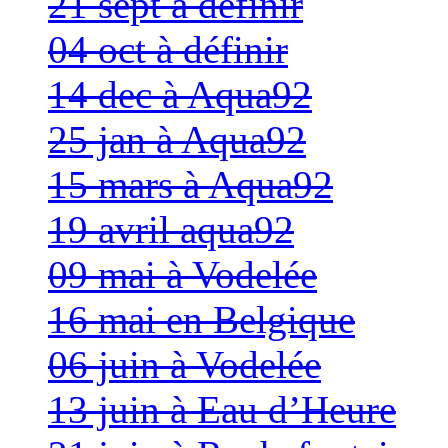
21 sept à définir
04 oct à définir
14 dec à Aqua92
25 jan à Aqua92
15 mars à Aqua92
19 avril aqua92
09 mai à Vodelée
16 mai en Belgique
06 juin à Vodelée
13 juin à Eau d’Heure