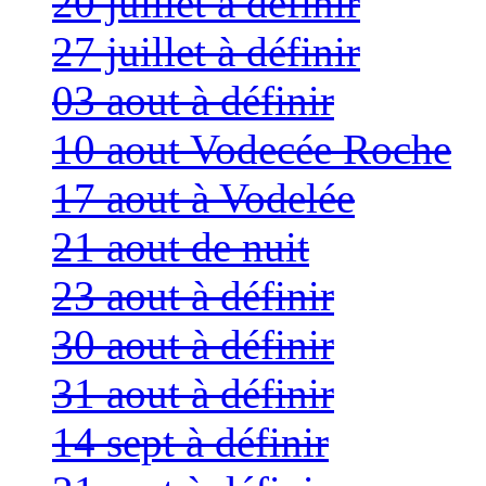
20 juillet à définir
27 juillet à définir
03 aout à définir
10 aout Vodecée Roche
17 aout à Vodelée
21 aout de nuit
23 aout à définir
30 aout à définir
31 aout à définir
14 sept à définir