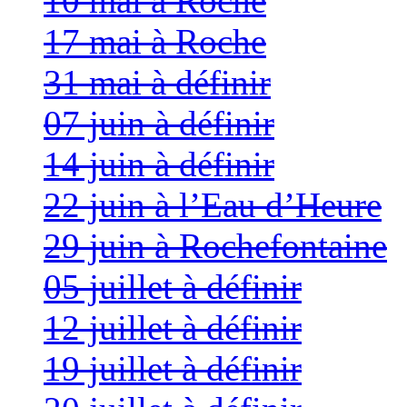
10 mai à Roche
17 mai à Roche
31 mai à définir
07 juin à définir
14 juin à définir
22 juin à l’Eau d’Heure
29 juin à Rochefontaine
05 juillet à définir
12 juillet à définir
19 juillet à définir