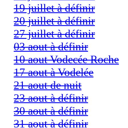
19 juillet à définir
20 juillet à définir
27 juillet à définir
03 aout à définir
10 aout Vodecée Roche
17 aout à Vodelée
21 aout de nuit
23 aout à définir
30 aout à définir
31 aout à définir