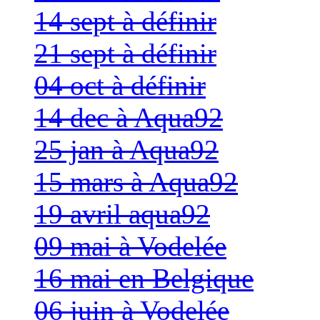
14 sept à définir
21 sept à définir
04 oct à définir
14 dec à Aqua92
25 jan à Aqua92
15 mars à Aqua92
19 avril aqua92
09 mai à Vodelée
16 mai en Belgique
06 juin à Vodelée