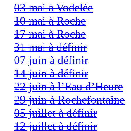
03 mai à Vodelée
10 mai à Roche
17 mai à Roche
31 mai à définir
07 juin à définir
14 juin à définir
22 juin à l’Eau d’Heure
29 juin à Rochefontaine
05 juillet à définir
12 juillet à définir