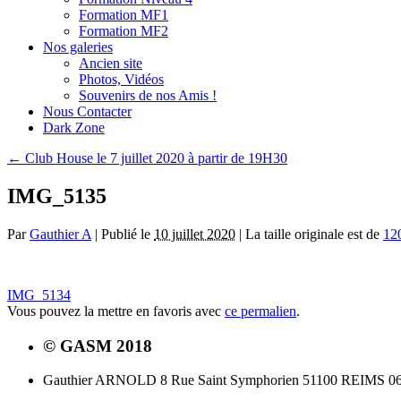
Formation MF1
Formation MF2
Nos galeries
Ancien site
Photos, Vidéos
Souvenirs de nos Amis !
Nous Contacter
Dark Zone
←
Club House le 7 juillet 2020 à partir de 19H30
IMG_5135
Par
Gauthier A
|
Publié le
10 juillet 2020
|
La taille originale est de
12
IMG_5134
Vous pouvez la mettre en favoris avec
ce permalien
.
© GASM 2018
Gauthier ARNOLD 8 Rue Saint Symphorien 51100 REIMS 06.