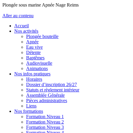
Plongée sous marine Apnée Nage Reims
Aller au contenu
Accueil
Nos activités
Plongée bouteille
Apnée
Eau vive
Détente
Baptêmes
Audiovisuelle
Animations
Nos infos pratiques
Horaires
Dossier d’inscription 26/27
Statuts et règlement intérieur
Assemblée Générale
Pièces administratives
Liens
Nos formations
Formation Niveau 1
Formation Niveau 2
Formation Niveau 3
Formation Niveau 4