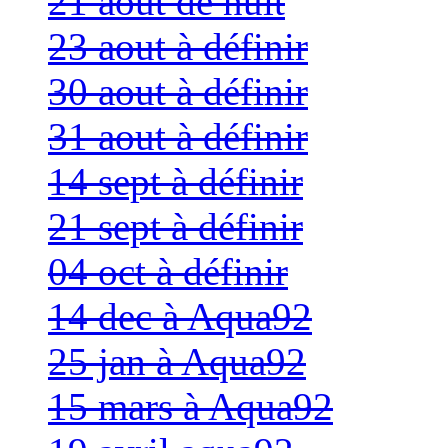
21 aout de nuit
23 aout à définir
30 aout à définir
31 aout à définir
14 sept à définir
21 sept à définir
04 oct à définir
14 dec à Aqua92
25 jan à Aqua92
15 mars à Aqua92