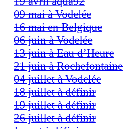
19 avril aqua92
09 mai à Vodelée
16 mai en Belgique
06 juin à Vodelée
13 juin à Eau d’Heure
21 juin à Rochefontaine
04 juillet à Vodelée
18 juillet à définir
19 juillet à définir
26 juillet à définir