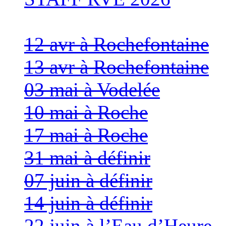
12 avr à Rochefontaine
13 avr à Rochefontaine
03 mai à Vodelée
10 mai à Roche
17 mai à Roche
31 mai à définir
07 juin à définir
14 juin à définir
22 juin à l’Eau d’Heure