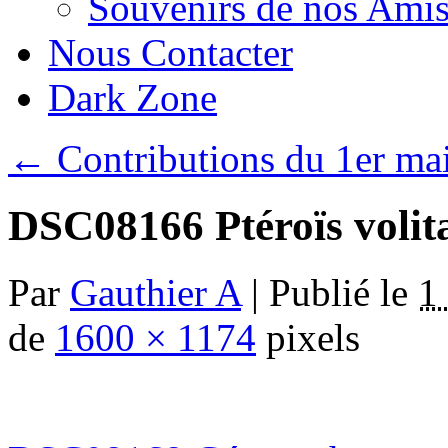
Souvenirs de nos Amis
Nous Contacter
Dark Zone
←
Contributions du 1er ma
DSC08166 Ptéroïs volit
Par
Gauthier A
|
Publié le
1
de
1600 × 1174
pixels