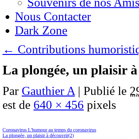
Souvenirs de nos Amis
Nous Contacter
Dark Zone
←
Contributions humoristi
La plongée, un plaisir à
Par
Gauthier A
|
Publié le
2
est de
640 × 456
pixels
Coronavirus L'humour au temps du coronavirus
La plongée, un plaisir à découvrir(2)