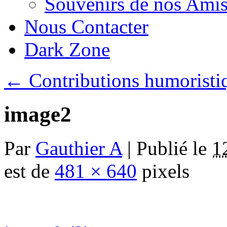
Souvenirs de nos Amis
Nous Contacter
Dark Zone
←
Contributions humoristi
image2
Par
Gauthier A
|
Publié le
1
est de
481 × 640
pixels