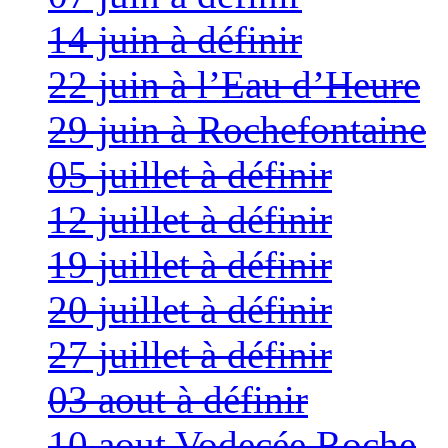
14 juin à définir
22 juin à l’Eau d’Heure
29 juin à Rochefontaine
05 juillet à définir
12 juillet à définir
19 juillet à définir
20 juillet à définir
27 juillet à définir
03 aout à définir
10 aout Vodecée Roche