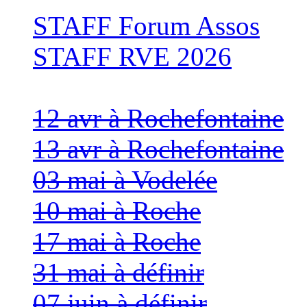
STAFF Forum Assos
STAFF RVE 2026
12 avr à Rochefontaine
13 avr à Rochefontaine
03 mai à Vodelée
10 mai à Roche
17 mai à Roche
31 mai à définir
07 juin à définir