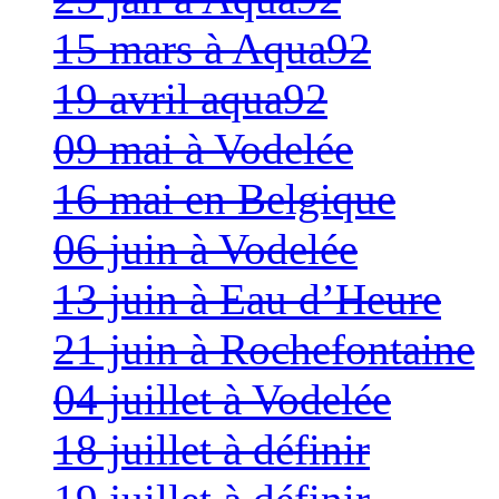
15 mars à Aqua92
19 avril aqua92
09 mai à Vodelée
16 mai en Belgique
06 juin à Vodelée
13 juin à Eau d’Heure
21 juin à Rochefontaine
04 juillet à Vodelée
18 juillet à définir