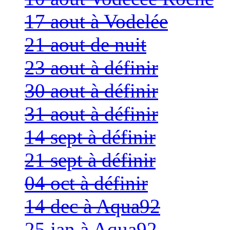
17 aout à Vodelée
21 aout de nuit
23 aout à définir
30 aout à définir
31 aout à définir
14 sept à définir
21 sept à définir
04 oct à définir
14 dec à Aqua92
25 jan à Aqua92