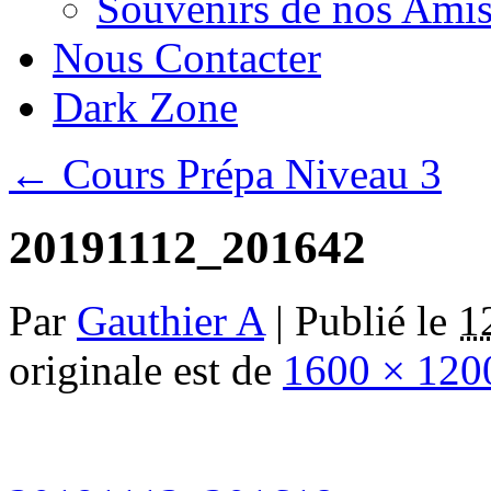
Souvenirs de nos Amis
Nous Contacter
Dark Zone
←
Cours Prépa Niveau 3
20191112_201642
Par
Gauthier A
|
Publié le
1
originale est de
1600 × 120