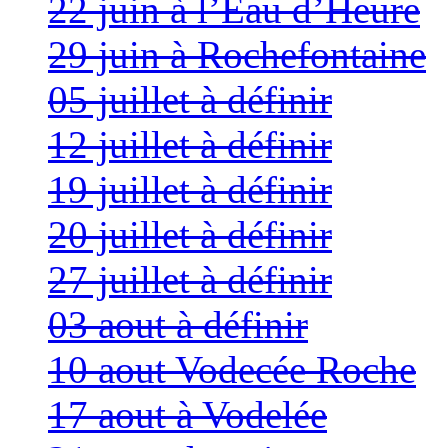
22 juin à l’Eau d’Heure
29 juin à Rochefontaine
05 juillet à définir
12 juillet à définir
19 juillet à définir
20 juillet à définir
27 juillet à définir
03 aout à définir
10 aout Vodecée Roche
17 aout à Vodelée