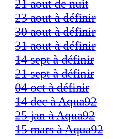
21 aout de nuit
23 aout à définir
30 aout à définir
31 aout à définir
14 sept à définir
21 sept à définir
04 oct à définir
14 dec à Aqua92
25 jan à Aqua92
15 mars à Aqua92