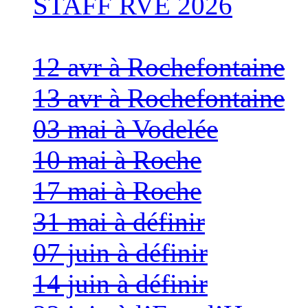
STAFF RVE 2026
12 avr à Rochefontaine
13 avr à Rochefontaine
03 mai à Vodelée
10 mai à Roche
17 mai à Roche
31 mai à définir
07 juin à définir
14 juin à définir