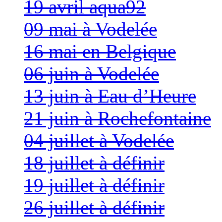
19 avril aqua92
09 mai à Vodelée
16 mai en Belgique
06 juin à Vodelée
13 juin à Eau d’Heure
21 juin à Rochefontaine
04 juillet à Vodelée
18 juillet à définir
19 juillet à définir
26 juillet à définir