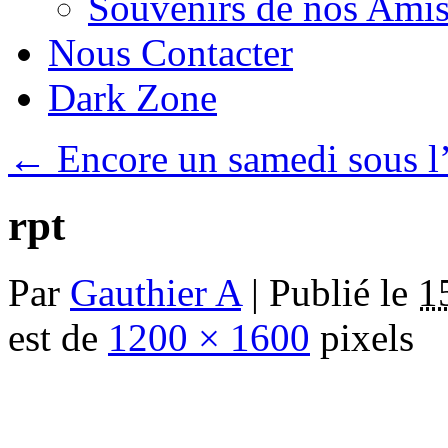
Souvenirs de nos Amis
Nous Contacter
Dark Zone
←
Encore un samedi sous l’
rpt
Par
Gauthier A
|
Publié le
1
est de
1200 × 1600
pixels