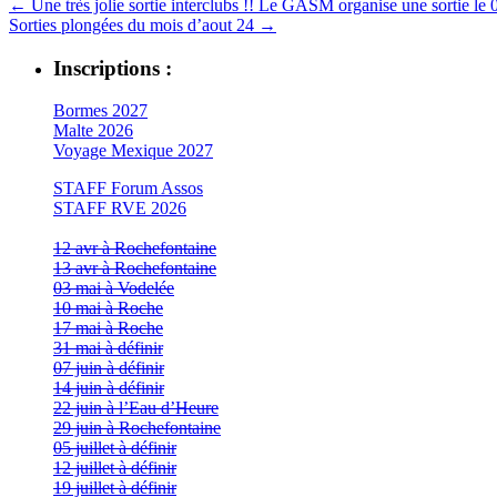
←
Une très jolie sortie interclubs !! Le GASM organise une sortie le 
Sorties plongées du mois d’aout 24
→
Inscriptions :
Bormes 2027
Malte 2026
Voyage Mexique 2027
STAFF Forum Assos
STAFF RVE 2026
12 avr à Rochefontaine
13 avr à Rochefontaine
03 mai à Vodelée
10 mai à Roche
17 mai à Roche
31 mai à définir
07 juin à définir
14 juin à définir
22 juin à l’Eau d’Heure
29 juin à Rochefontaine
05 juillet à définir
12 juillet à définir
19 juillet à définir