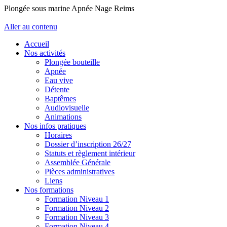
Plongée sous marine Apnée Nage Reims
Aller au contenu
Accueil
Nos activités
Plongée bouteille
Apnée
Eau vive
Détente
Baptêmes
Audiovisuelle
Animations
Nos infos pratiques
Horaires
Dossier d’inscription 26/27
Statuts et règlement intérieur
Assemblée Générale
Pièces administratives
Liens
Nos formations
Formation Niveau 1
Formation Niveau 2
Formation Niveau 3
Formation Niveau 4