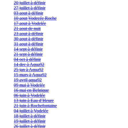
20 juillet à définir
27 juillet à définir
03 aout à définir
10 aout Vodecée Roche
17 aout à Vodelée
21 aout de nuit
23 aout à définir
30 aout à définir
31 aout à définir
14 sept à définir
21 sept à définir
04 oct à définir
14 dec à Aqua92
25 jan à Aqua92
15 mars à Aqua92
19 avril aqua92
09 mai à Vodelée
16 mai en Belgique
06 juin à Vodelée
13 juin à Eau d’Heure
21 juin à Rochefontaine
04 juillet à Vodelée
18 juillet à définir
19 juillet à définir
26 juillet à définir