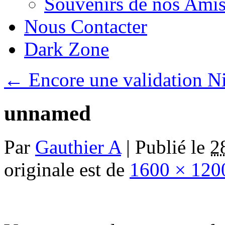
Souvenirs de nos Amis
Nous Contacter
Dark Zone
←
Encore une validation Ni
unnamed
Par
Gauthier A
|
Publié le
2
originale est de
1600 × 120