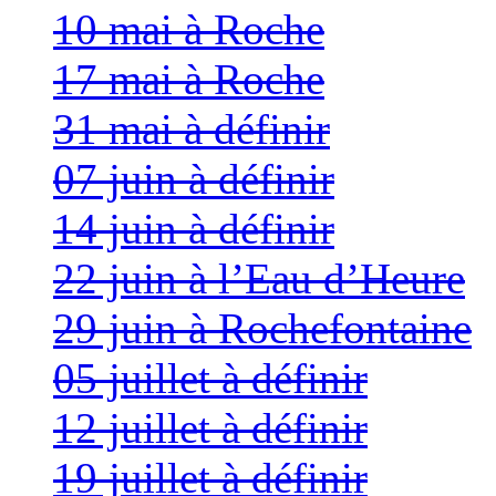
10 mai à Roche
17 mai à Roche
31 mai à définir
07 juin à définir
14 juin à définir
22 juin à l’Eau d’Heure
29 juin à Rochefontaine
05 juillet à définir
12 juillet à définir
19 juillet à définir