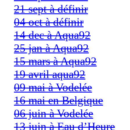
21 sept à définir
04 oct à définir
14 dec à Aqua92
25 jan à Aqua92
15 mars à Aqua92
19 avril aqua92
09 mai à Vodelée
16 mai en Belgique
06 juin à Vodelée
13 juin à Eau d’Heure