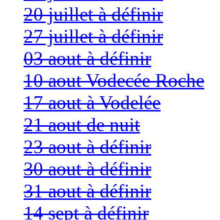
20 juillet à définir
27 juillet à définir
03 aout à définir
10 aout Vodecée Roche
17 aout à Vodelée
21 aout de nuit
23 aout à définir
30 aout à définir
31 aout à définir
14 sept à définir