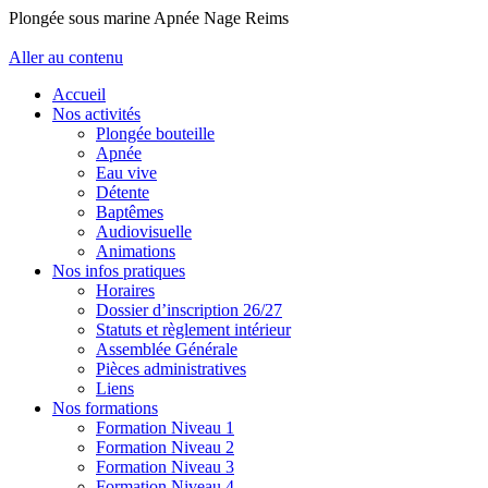
Plongée sous marine Apnée Nage Reims
Aller au contenu
Accueil
Nos activités
Plongée bouteille
Apnée
Eau vive
Détente
Baptêmes
Audiovisuelle
Animations
Nos infos pratiques
Horaires
Dossier d’inscription 26/27
Statuts et règlement intérieur
Assemblée Générale
Pièces administratives
Liens
Nos formations
Formation Niveau 1
Formation Niveau 2
Formation Niveau 3
Formation Niveau 4