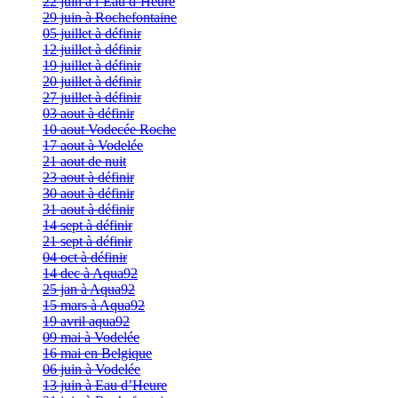
22 juin à l’Eau d’Heure
29 juin à Rochefontaine
05 juillet à définir
12 juillet à définir
19 juillet à définir
20 juillet à définir
27 juillet à définir
03 aout à définir
10 aout Vodecée Roche
17 aout à Vodelée
21 aout de nuit
23 aout à définir
30 aout à définir
31 aout à définir
14 sept à définir
21 sept à définir
04 oct à définir
14 dec à Aqua92
25 jan à Aqua92
15 mars à Aqua92
19 avril aqua92
09 mai à Vodelée
16 mai en Belgique
06 juin à Vodelée
13 juin à Eau d’Heure