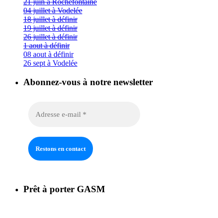
21 juin à Rochefontaine
04 juillet à Vodelée
18 juillet à définir
19 juillet à définir
26 juillet à définir
1 aout à définir
08 aout à définir
26 sept à Vodelée
Abonnez-vous à notre newsletter
Prêt à porter GASM