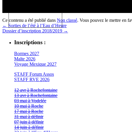
Ce contenu a été publié dans
Non classé
. Vous pouvez le mettre en f
←
Sorties de l’été à l’Eau d’Heure
Dossier d’inscription 2018/2019
→
Inscriptions :
Bormes 2027
Malte 2026
Voyage Mexique 2027
STAFF Forum Assos
STAFF RVE 2026
12 avr à Rochefontaine
13 avr à Rochefontaine
03 mai à Vodelée
10 mai à Roche
17 mai à Roche
31 mai à définir
07 juin à définir
14 juin à définir