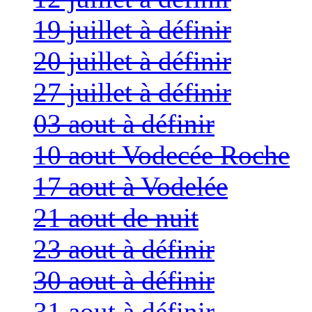
19 juillet à définir
20 juillet à définir
27 juillet à définir
03 aout à définir
10 aout Vodecée Roche
17 aout à Vodelée
21 aout de nuit
23 aout à définir
30 aout à définir
31 aout à définir