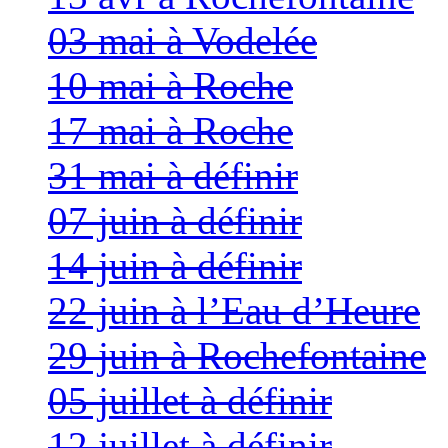
03 mai à Vodelée
10 mai à Roche
17 mai à Roche
31 mai à définir
07 juin à définir
14 juin à définir
22 juin à l’Eau d’Heure
29 juin à Rochefontaine
05 juillet à définir
12 juillet à définir