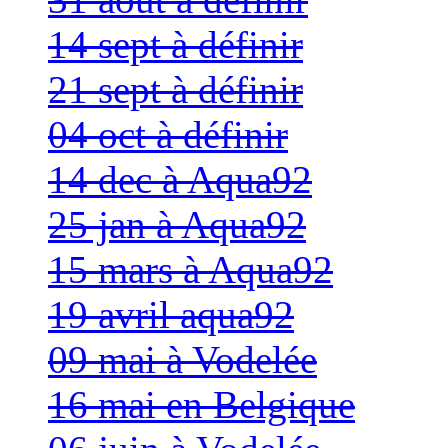
14 sept à définir
21 sept à définir
04 oct à définir
14 dec à Aqua92
25 jan à Aqua92
15 mars à Aqua92
19 avril aqua92
09 mai à Vodelée
16 mai en Belgique