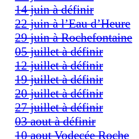
14 juin à définir
22 juin à l’Eau d’Heure
29 juin à Rochefontaine
05 juillet à définir
12 juillet à définir
19 juillet à définir
20 juillet à définir
27 juillet à définir
03 aout à définir
10 aout Vodecée Roche