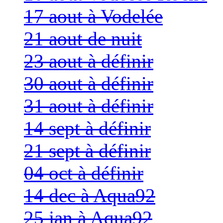
17 aout à Vodelée
21 aout de nuit
23 aout à définir
30 aout à définir
31 aout à définir
14 sept à définir
21 sept à définir
04 oct à définir
14 dec à Aqua92
25 jan à Aqua92