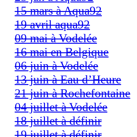
15 mars à Aqua92
19 avril aqua92
09 mai à Vodelée
16 mai en Belgique
06 juin à Vodelée
13 juin à Eau d’Heure
21 juin à Rochefontaine
04 juillet à Vodelée
18 juillet à définir
19 juillet à définir