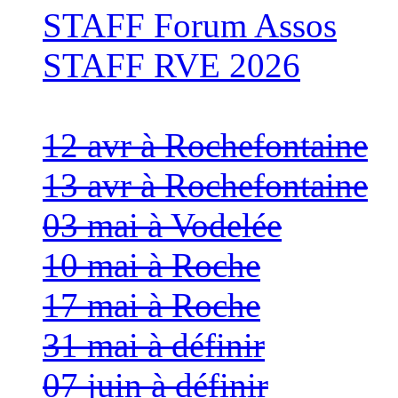
STAFF Forum Assos
STAFF RVE 2026
12 avr à Rochefontaine
13 avr à Rochefontaine
03 mai à Vodelée
10 mai à Roche
17 mai à Roche
31 mai à définir
07 juin à définir