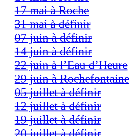
17 mai à Roche
31 mai à définir
07 juin à définir
14 juin à définir
22 juin à l’Eau d’Heure
29 juin à Rochefontaine
05 juillet à définir
12 juillet à définir
19 juillet à définir
20 juillet à définir