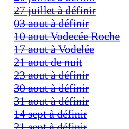
27 juillet à définir
03 aout à définir
10 aout Vodecée Roche
17 aout à Vodelée
21 aout de nuit
23 aout à définir
30 aout à définir
31 aout à définir
14 sept à définir
21 sept à définir