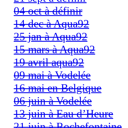
04 oct à définir
14 dec à Aqua92
25 jan à Aqua92
15 mars à Aqua92
19 avril aqua92
09 mai à Vodelée
16 mai en Belgique
06 juin à Vodelée
13 juin à Eau d’Heure
21 juin à Rochefontaine