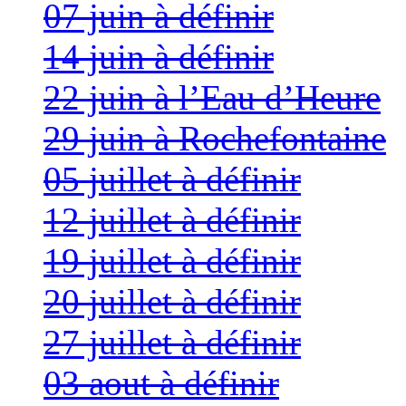
07 juin à définir
14 juin à définir
22 juin à l’Eau d’Heure
29 juin à Rochefontaine
05 juillet à définir
12 juillet à définir
19 juillet à définir
20 juillet à définir
27 juillet à définir
03 aout à définir