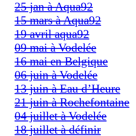
25 jan à Aqua92
15 mars à Aqua92
19 avril aqua92
09 mai à Vodelée
16 mai en Belgique
06 juin à Vodelée
13 juin à Eau d’Heure
21 juin à Rochefontaine
04 juillet à Vodelée
18 juillet à définir