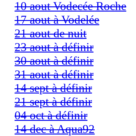
10 aout Vodecée Roche
17 aout à Vodelée
21 aout de nuit
23 aout à définir
30 aout à définir
31 aout à définir
14 sept à définir
21 sept à définir
04 oct à définir
14 dec à Aqua92