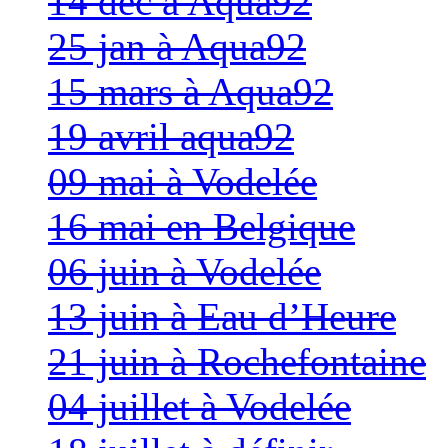
14 dec à Aqua92
25 jan à Aqua92
15 mars à Aqua92
19 avril aqua92
09 mai à Vodelée
16 mai en Belgique
06 juin à Vodelée
13 juin à Eau d’Heure
21 juin à Rochefontaine
04 juillet à Vodelée