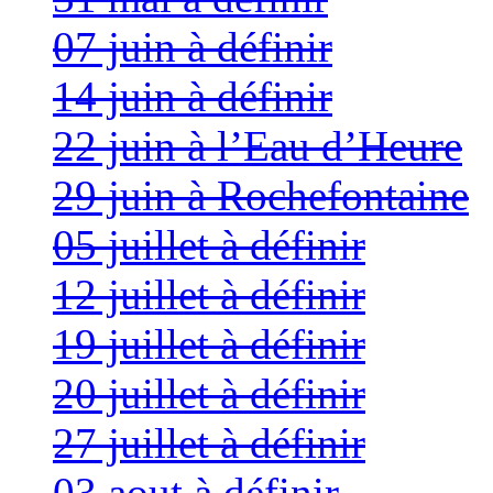
07 juin à définir
14 juin à définir
22 juin à l’Eau d’Heure
29 juin à Rochefontaine
05 juillet à définir
12 juillet à définir
19 juillet à définir
20 juillet à définir
27 juillet à définir
03 aout à définir