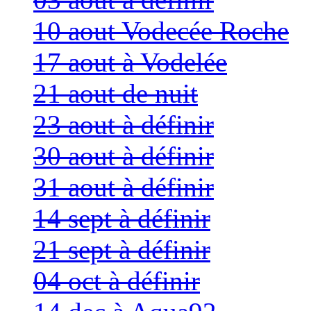
10 aout Vodecée Roche
17 aout à Vodelée
21 aout de nuit
23 aout à définir
30 aout à définir
31 aout à définir
14 sept à définir
21 sept à définir
04 oct à définir