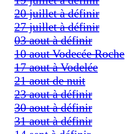
20 juillet à définir
27 juillet à définir
03 aout à définir
10 aout Vodecée Roche
17 aout à Vodelée
21 aout de nuit
23 aout à définir
30 aout à définir
31 aout à définir