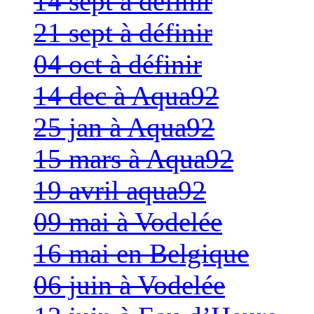
14 sept à définir
21 sept à définir
04 oct à définir
14 dec à Aqua92
25 jan à Aqua92
15 mars à Aqua92
19 avril aqua92
09 mai à Vodelée
16 mai en Belgique
06 juin à Vodelée