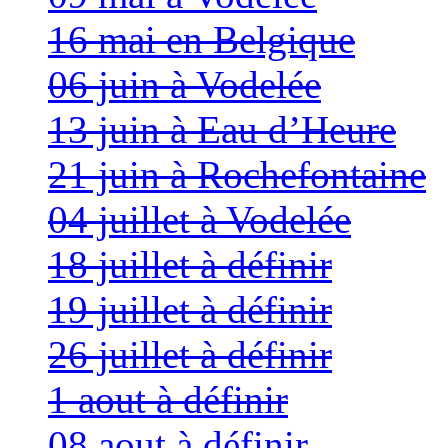
16 mai en Belgique
06 juin à Vodelée
13 juin à Eau d’Heure
21 juin à Rochefontaine
04 juillet à Vodelée
18 juillet à définir
19 juillet à définir
26 juillet à définir
1 aout à définir
08 aout à définir