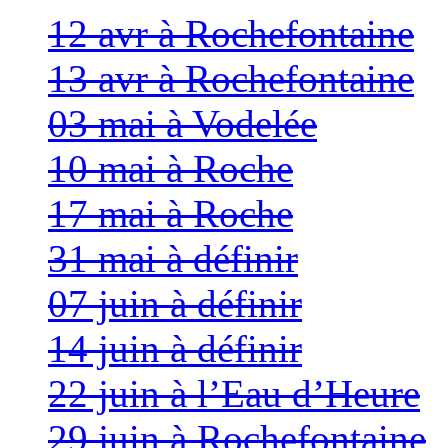
12 avr à Rochefontaine
13 avr à Rochefontaine
03 mai à Vodelée
10 mai à Roche
17 mai à Roche
31 mai à définir
07 juin à définir
14 juin à définir
22 juin à l’Eau d’Heure
29 juin à Rochefontaine