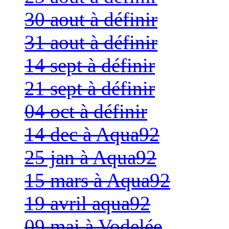
30 aout à définir
31 aout à définir
14 sept à définir
21 sept à définir
04 oct à définir
14 dec à Aqua92
25 jan à Aqua92
15 mars à Aqua92
19 avril aqua92
09 mai à Vodelée