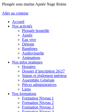
Plongée sous marine Apnée Nage Reims
Aller au contenu
Accueil
Nos activités
Plongée bouteille
Apnée
Eau vive
Détente
Baptêmes
Audiovisuelle
Animations
Nos infos pratiques
Horaires
Dossier d’inscription 26/27
Statuts et règlement intérieur
Assemblée Générale
Pièces administratives
Liens
Nos formations
Formation Niveau 1
Formation Niveau 2
Formation Niveau 3
Formation Niveau 4