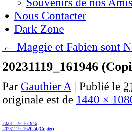
Souvenirs de nos Amis
Nous Contacter
Dark Zone
←
Maggie et Fabien sont Ni
20231119_161946 (Copi
Par
Gauthier A
|
Publié le
2
originale est de
1440 × 108
20231119_161946
20231119_162024 (Copier)