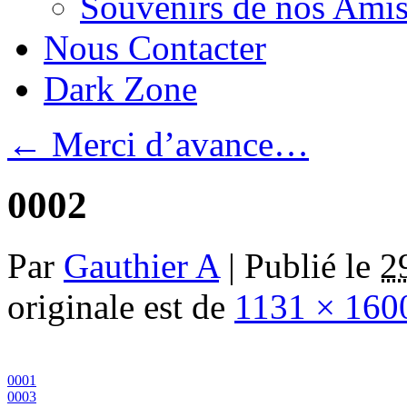
Souvenirs de nos Amis
Nous Contacter
Dark Zone
←
Merci d’avance…
0002
Par
Gauthier A
|
Publié le
2
originale est de
1131 × 160
0001
0003