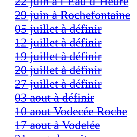
22 juin à l’Eau d’Heure
29 juin à Rochefontaine
05 juillet à définir
12 juillet à définir
19 juillet à définir
20 juillet à définir
27 juillet à définir
03 aout à définir
10 aout Vodecée Roche
17 aout à Vodelée