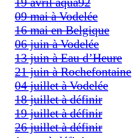
19 avril aqua92
09 mai à Vodelée
16 mai en Belgique
06 juin à Vodelée
13 juin à Eau d’Heure
21 juin à Rochefontaine
04 juillet à Vodelée
18 juillet à définir
19 juillet à définir
26 juillet à définir