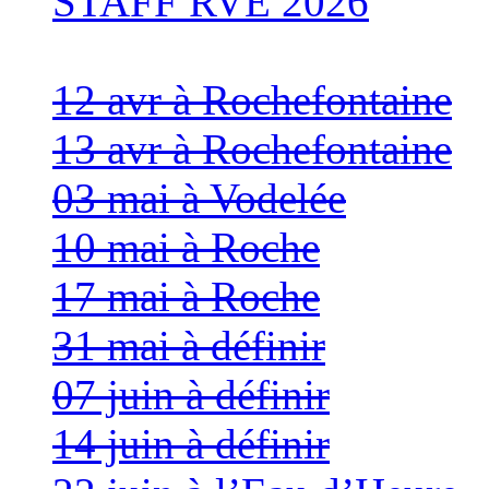
STAFF RVE 2026
12 avr à Rochefontaine
13 avr à Rochefontaine
03 mai à Vodelée
10 mai à Roche
17 mai à Roche
31 mai à définir
07 juin à définir
14 juin à définir