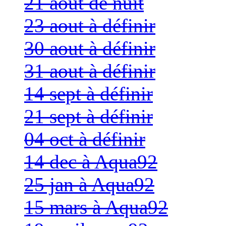
21 aout de nuit
23 aout à définir
30 aout à définir
31 aout à définir
14 sept à définir
21 sept à définir
04 oct à définir
14 dec à Aqua92
25 jan à Aqua92
15 mars à Aqua92