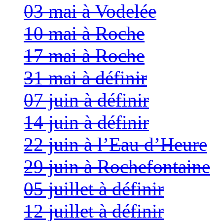
03 mai à Vodelée
10 mai à Roche
17 mai à Roche
31 mai à définir
07 juin à définir
14 juin à définir
22 juin à l’Eau d’Heure
29 juin à Rochefontaine
05 juillet à définir
12 juillet à définir