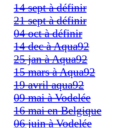
14 sept à définir
21 sept à définir
04 oct à définir
14 dec à Aqua92
25 jan à Aqua92
15 mars à Aqua92
19 avril aqua92
09 mai à Vodelée
16 mai en Belgique
06 juin à Vodelée