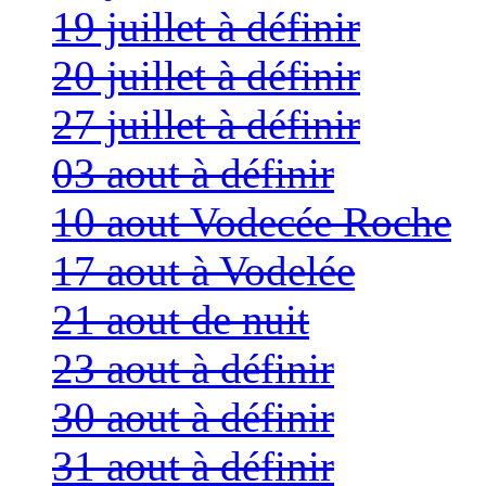
19 juillet à définir
20 juillet à définir
27 juillet à définir
03 aout à définir
10 aout Vodecée Roche
17 aout à Vodelée
21 aout de nuit
23 aout à définir
30 aout à définir
31 aout à définir