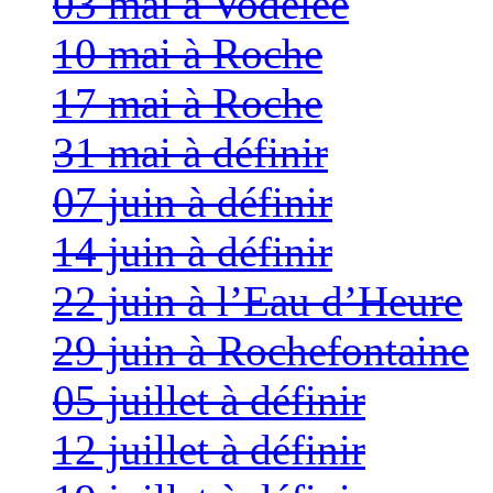
03 mai à Vodelée
10 mai à Roche
17 mai à Roche
31 mai à définir
07 juin à définir
14 juin à définir
22 juin à l’Eau d’Heure
29 juin à Rochefontaine
05 juillet à définir
12 juillet à définir