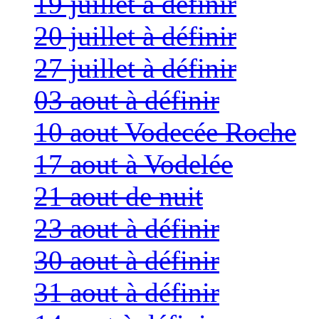
19 juillet à définir
20 juillet à définir
27 juillet à définir
03 aout à définir
10 aout Vodecée Roche
17 aout à Vodelée
21 aout de nuit
23 aout à définir
30 aout à définir
31 aout à définir