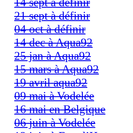
14 sept à définir
21 sept à définir
04 oct à définir
14 dec à Aqua92
25 jan à Aqua92
15 mars à Aqua92
19 avril aqua92
09 mai à Vodelée
16 mai en Belgique
06 juin à Vodelée