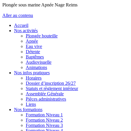
Plongée sous marine Apnée Nage Reims
Aller au contenu
Accueil
Nos activités
Plongée bouteille
Apnée
Eau vive
Détente
Baptêmes
Audiovisuelle
Animations
Nos infos pratiques
Horaires
Dossier d’inscription 26/27
Statuts et règlement intérieur
Assemblée Générale
Pièces administratives
Liens
Nos formations
Formation Niveau 1
Formation Niveau 2
Formation Niveau 3
Formation Niveau 4