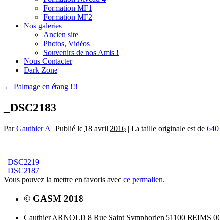
Formation MF1
Formation MF2
Nos galeries
Ancien site
Photos, Vidéos
Souvenirs de nos Amis !
Nous Contacter
Dark Zone
←
Palmage en étang !!!
_DSC2183
Par
Gauthier A
|
Publié le
18 avril 2016
|
La taille originale est de
640
_DSC2219
_DSC2187
Vous pouvez la mettre en favoris avec
ce permalien
.
© GASM 2018
Gauthier ARNOLD 8 Rue Saint Symphorien 51100 REIMS 06.