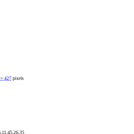
 × 427
pixels
11.45.26.35