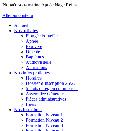
Plongée sous marine Apnée Nage Reims
Aller au contenu
Accueil
Nos activités
Plongée bouteille
Apnée
Eau vive
Détente
Baptêmes
Audiovisuelle
Animations
Nos infos pratiques
Horaires
Dossier d’inscription 26/27
Statuts et règlement intérieur
Assemblée Générale
Pièces administratives
Liens
Nos formations
Formation Niveau 1
Formation Niveau 2
Formation Niveau 3
Formation Niveau 4