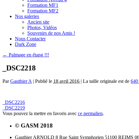
Formation MF1
Formation MF2
Nos galeries
Ancien site
Photos, Vidéos
Souvenirs de nos Amis !
Nous Contacter
Dark Zone
←
Palmage en étang !!!
_DSC2218
Par
Gauthier A
|
Publié le
18 avril 2016
|
La taille originale est de
640
_DSC2216
_DSC2219
Vous pouvez la mettre en favoris avec
ce permalien
.
© GASM 2018
Gauthier ARNOLD 8 Rue Saint Symphorien 51100 REIMS 06.