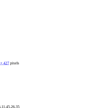
 × 427
pixels
11.45.26.35