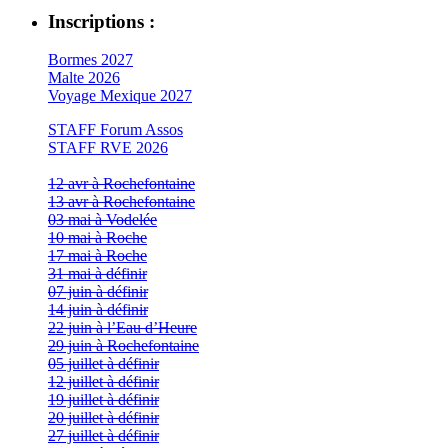
Inscriptions :
Bormes 2027
Malte 2026
Voyage Mexique 2027
STAFF Forum Assos
STAFF RVE 2026
12 avr à Rochefontaine
13 avr à Rochefontaine
03 mai à Vodelée
10 mai à Roche
17 mai à Roche
31 mai à définir
07 juin à définir
14 juin à définir
22 juin à l’Eau d’Heure
29 juin à Rochefontaine
05 juillet à définir
12 juillet à définir
19 juillet à définir
20 juillet à définir
27 juillet à définir