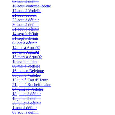
03 aout à définir
10 aout Vodecée Roche
17 aout à Vodelée
21 aout de nuit
23 aout à définir
30 aout à définir
31 aout à définir
14 sept à définir
21 sept à définir
04 oct à définir
14 dec à Aqua92
25 jan à Aqua92
15 mars à Aqua92
19 avril aqua92
09 mai à Vodelée
16 mai en Belgique
06 juin à Vodelée
13 juin à Eau d’Heure
21 juin à Rochefontaine
04 juillet à Vodelée
18 juillet à définir
19 juillet à définir
26 juillet à définir
1 aout à définir
08 aout à définir