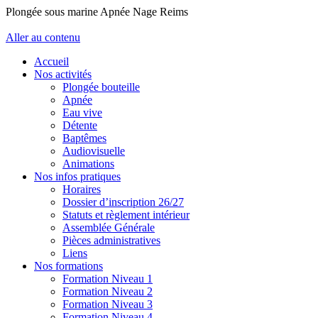
Plongée sous marine Apnée Nage Reims
Aller au contenu
Accueil
Nos activités
Plongée bouteille
Apnée
Eau vive
Détente
Baptêmes
Audiovisuelle
Animations
Nos infos pratiques
Horaires
Dossier d’inscription 26/27
Statuts et règlement intérieur
Assemblée Générale
Pièces administratives
Liens
Nos formations
Formation Niveau 1
Formation Niveau 2
Formation Niveau 3
Formation Niveau 4