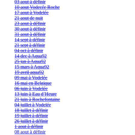
03 aout à définir
10 aout Vodecée Roche
17 aout à Vodelée
21 aout de nuit
23 aout à définir
30 aout à définir
31 aout à définir
14 sept à définir
21 sept à définir
04 oct à définir
14 dec à Aqua92
25 jan à Aqua92
15 mars à Aqua92
19 avril aqua92
09 mai à Vodelée
16 mai en Belgique
06 juin à Vodelée
13 juin à Eau d’Heure
21 juin à Rochefontaine
04 juillet à Vodelée
18 juillet à définir
19 juillet à définir
26 juillet à définir
1 aout à définir
08 aout à définir