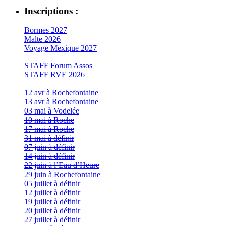
Inscriptions :
Bormes 2027
Malte 2026
Voyage Mexique 2027
STAFF Forum Assos
STAFF RVE 2026
12 avr à Rochefontaine
13 avr à Rochefontaine
03 mai à Vodelée
10 mai à Roche
17 mai à Roche
31 mai à définir
07 juin à définir
14 juin à définir
22 juin à l’Eau d’Heure
29 juin à Rochefontaine
05 juillet à définir
12 juillet à définir
19 juillet à définir
20 juillet à définir
27 juillet à définir