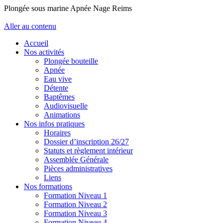
Plongée sous marine Apnée Nage Reims
Aller au contenu
Accueil
Nos activités
Plongée bouteille
Apnée
Eau vive
Détente
Baptêmes
Audiovisuelle
Animations
Nos infos pratiques
Horaires
Dossier d’inscription 26/27
Statuts et règlement intérieur
Assemblée Générale
Pièces administratives
Liens
Nos formations
Formation Niveau 1
Formation Niveau 2
Formation Niveau 3
Formation Niveau 4