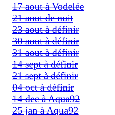
17 aout à Vodelée
21 aout de nuit
23 aout à définir
30 aout à définir
31 aout à définir
14 sept à définir
21 sept à définir
04 oct à définir
14 dec à Aqua92
25 jan à Aqua92