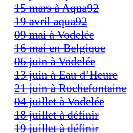
15 mars à Aqua92
19 avril aqua92
09 mai à Vodelée
16 mai en Belgique
06 juin à Vodelée
13 juin à Eau d’Heure
21 juin à Rochefontaine
04 juillet à Vodelée
18 juillet à définir
19 juillet à définir