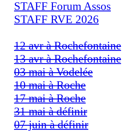
STAFF Forum Assos
STAFF RVE 2026
12 avr à Rochefontaine
13 avr à Rochefontaine
03 mai à Vodelée
10 mai à Roche
17 mai à Roche
31 mai à définir
07 juin à définir