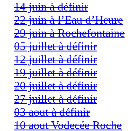
14 juin à définir
22 juin à l’Eau d’Heure
29 juin à Rochefontaine
05 juillet à définir
12 juillet à définir
19 juillet à définir
20 juillet à définir
27 juillet à définir
03 aout à définir
10 aout Vodecée Roche